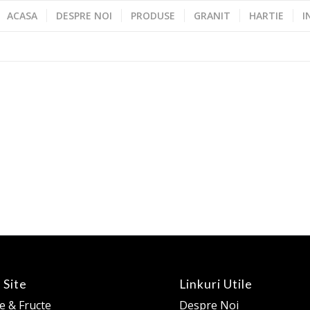
ACASA
DESPRE NOI
PRODUSE
GRANIT
HARTIE
I
 Site
Linkuri Utile
 & Fructe
Despre Noi