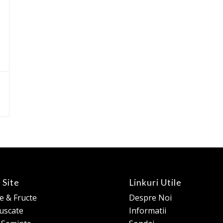
 Site
Linkuri Utile
 & Fructe
Despre Noi
 uscate
Informatii