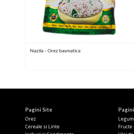
Nazila – Orez basmatica
Pagini Site
Pagini
Orez
Legume
Cereale si Linte
Fructe