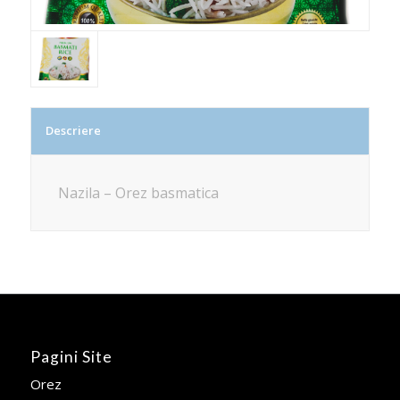
Descriere
Nazila – Orez basmatica
Pagini Site
Orez