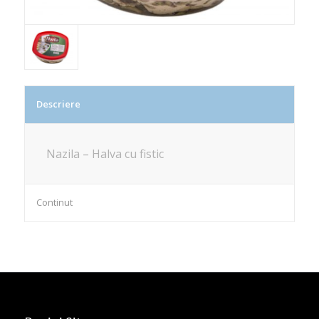
Descriere
Nazila – Halva cu fistic
Continut