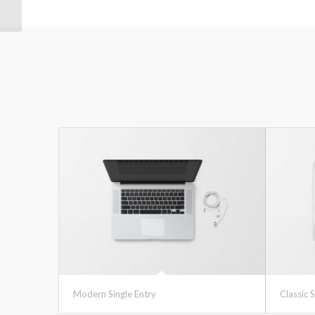
Modern Single Entry
Classic S