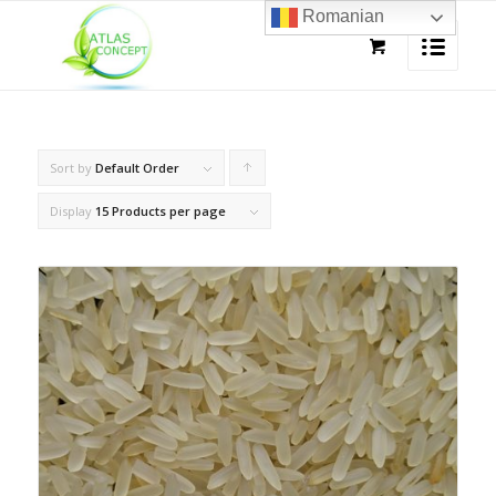
Romanian
Sort by
Default Order
Click
to
Display
15 Products per page
order
products
ascending