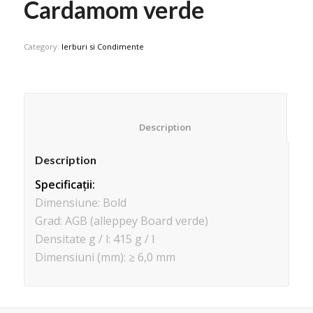
Cardamom verde
Category:
Ierburi si Condimente
						Description					
Description
Specificații:
Dimensiune: Bold
Grad: AGB (alleppey Board verde)
Densitate g / l: 415 g / l
Dimensiuni (mm): ≥ 6,0 mm