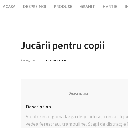
ACASA
DESPRE NOI
PRODUSE
GRANIT
HARTIE
I
Jucării pentru copii
Category:
Bunuri de larg consum
						Description					
Description
Va oferim o gama larga de produse, cum ar fi jucă
vedea ferestrău, trambuline, Stații de distracție î