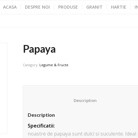
ACASA
DESPRE NOI
PRODUSE
GRANIT
HARTIE
I
Papaya
Category:
Legume & Fructe
						Description					
Description
Specificatii:
noastre de papaya sunt dulci si suculente. Ideal 