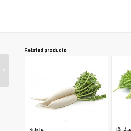
Related products
Prună
Ridiche
tărtăc