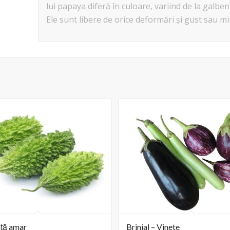
lui papaya diferă în culoare, variind de la galben
Ele sunt libere de orice deformări și gust sau mi
uță amar
Brinjal – Vinete