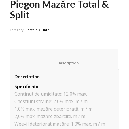
Piegon Mazăre Total &
Split
Category:
Cereale si Linte
						Description					
Description
Specificații
Conținut de umiditate: 12,0% max.
Chestiuni străine: 2,0% max. m / m
1,0% max: mazăre deteriorată. m / m
2,0% max: mazăre zbârcite. m / m
Weevil deteriorat mazăre: 1,0% max. m / m