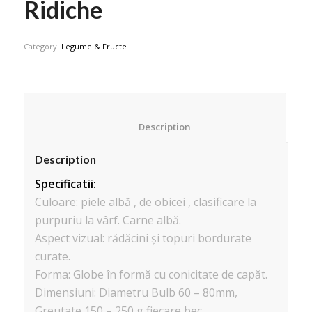
Ridiche
Category:
Legume & Fructe
						Description					
Description
Specificatii:
Culoare: piele albă , de obicei , clasificare la
purpuriu la vârf. Carne albă.
Aspect vizual: rădăcini și topuri bordurate
curate.
Forma: Globe în formă cu conicitate de capăt.
Dimensiuni: Diametru Bulb 60 – 80mm,
Greutate 150 – 250 g fiecare bec.