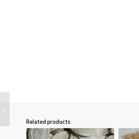
Seminte de floarea-
soarelui de panificatie
Grad
Related products