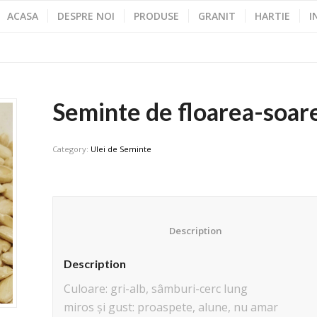
ACASA
DESPRE NOI
PRODUSE
GRANIT
HARTIE
I
Seminte de floarea-soar
Category:
Ulei de Seminte
						Description					
Description
Culoare: gri-alb, sâmburi-cerc lung
miros și gust: proaspete, alune, nu amar