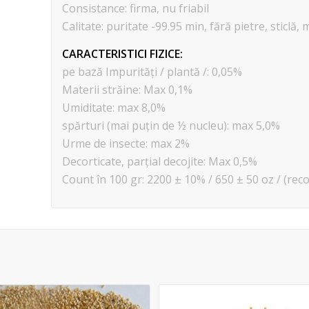
Consistance: firma, nu friabil
Calitate: puritate -99.95 min, fără pietre, sticlă, m
CARACTERISTICI FIZICE:
pe bază Impurități / plantă /: 0,05%
Materii străine: Max 0,1%
Umiditate: max 8,0%
spărturi (mai puțin de ½ nucleu): max 5,0%
Urme de insecte: max 2%
Decorticate, parțial decojite: Max 0,5%
Count în 100 gr: 2200 ± 10% / 650 ± 50 oz / (rec