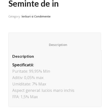
Seminte de in
Category:
Ierburi si Condimente
						Description					
Description
Specificatii:
Puritate: 99,95% Min
Aditiv: 0,05% max
Umiditate: 7% Max
Aspect general: lucios maro inchis
FFA: 1,5% Max