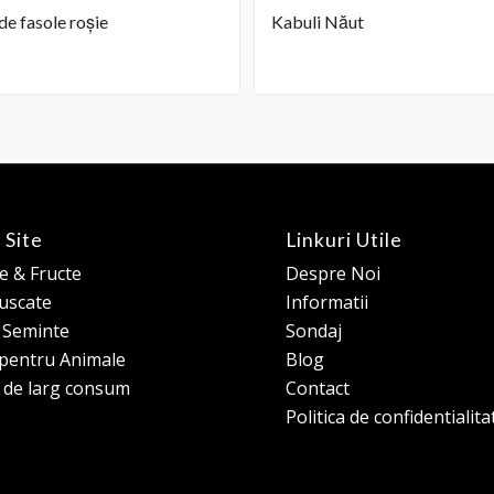
e fasole roșie
Kabuli Năut
 Site
Linkuri Utile
 & Fructe
Despre Noi
 uscate
Informatii
e Seminte
Sondaj
pentru Animale
Blog
 de larg consum
Contact
Politica de confidentialita