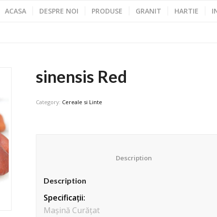
ACASA
DESPRE NOI
PRODUSE
GRANIT
HARTIE
I
sinensis Red
Category:
Cereale si Linte
						Description					
Description
Specificații:
Mașină Curățat