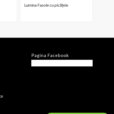
Lumina Fasole cu picățele
Pagina Facebook
te