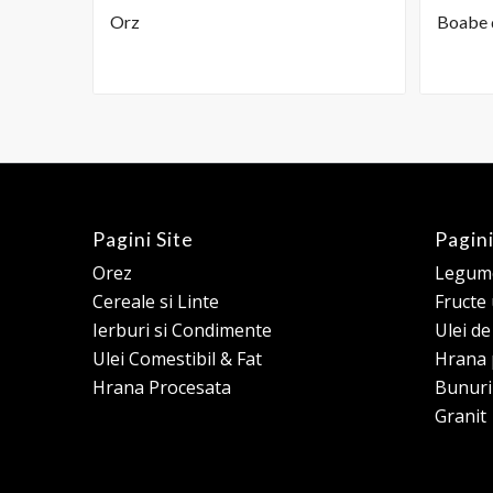
Orz
Boabe d
Pagini Site
Pagini
Orez
Legume
Cereale si Linte
Fructe
Ierburi si Condimente
Ulei d
Ulei Comestibil & Fat
Hrana 
Hrana Procesata
Bunuri
Granit