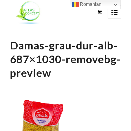
Romanian
Damas-grau-dur-alb-
687×1030-removebg-
preview