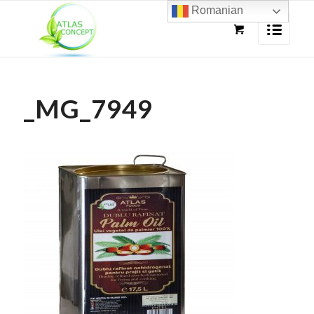
Romanian
_MG_7949