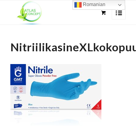
Romanian
NitriilikasineXLkokop