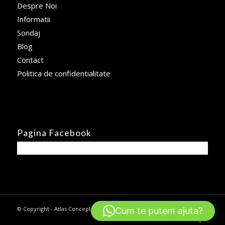
Despre Noi
Informatii
Sondaj
Blog
Contact
Politica de confidentialitate
Pagina Facebook
© Copyright - Atlas Concept -
powered by Enfold WordPress Theme
Cum te putem ajuta?