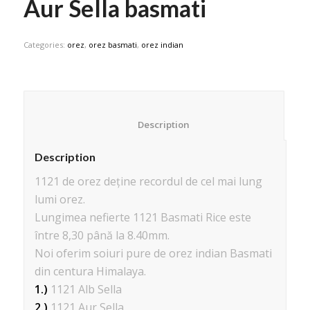
Aur Sella basmati
Categories:
orez
,
orez basmati
,
orez indian
						Description					
Description
1121 de
orez deține recordul de cel mai lung
lumi orez.
Lungimea nefierte 1121 Basmati Rice este
între 8,30 până la 8.40mm.
Noi oferim soiuri pure de orez indian Basmati
din centura Himalaya.
1.)
1121 Alb Sella
2.)
1121 Aur Sella