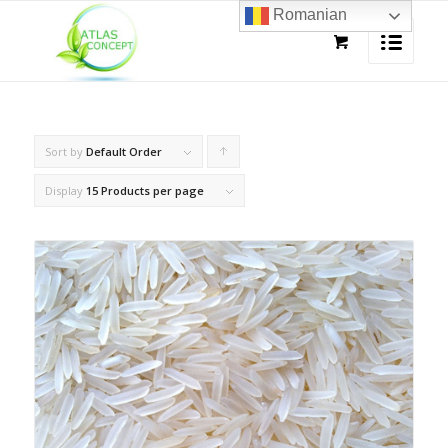
Romanian
Sort by
Default Order
Click
to
Display
15 Products per page
order
products
ascending