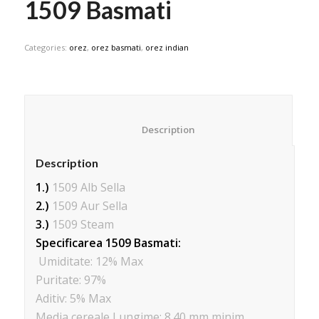
1509 Basmati
Categories:
orez
,
orez basmati
,
orez indian
						Description					
Description
1.)
1509 Alb Sella
2.)
1509 Aur Sella
3.)
1509 Steam
Specificarea 1509 Basmati:
Umiditate: 12% Max
Puritate: 97%
Aditiv: 5% Max
Media cereale Lungime: 8.40 mm minim