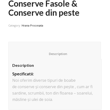
Conserve Fasole &
Conserve din peste
Category:
Hrana Procesata
						Description					
Description
Specificatii:
Noi oferim diverse tipuri de boabe
de conserve și conserve din pește , cum ar fi
sardine, scrumbii, ton din floarea – soarelui,
măsline și ulei de soia.