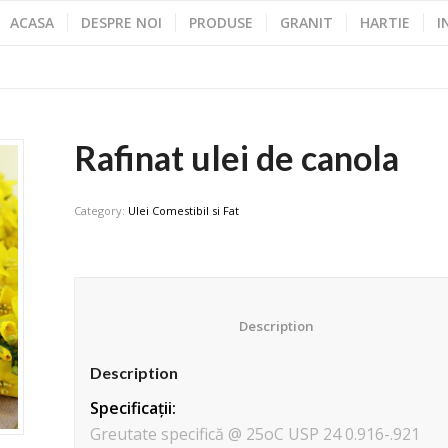
ACASA
DESPRE NOI
PRODUSE
GRANIT
HARTIE
I
Rafinat ulei de canola
Category:
Ulei Comestibil si Fat
						Description					
Description
Specificații:
Greutate specifică @ 25oC USP 24 0.916-.921