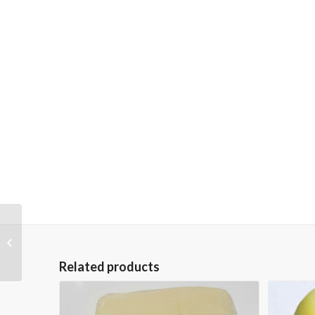
Rafinat ulei de palmier
– CP6, CP8, CP10
Related products