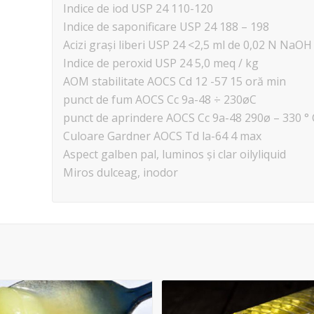
Indice de iod USP 24 110-120
Indice de saponificare USP 24 188 – 198
Acizi grași liberi USP 24 <2,5 ml de 0,02 N NaOH
Indice de peroxid USP 24 5,0 meq / kg
AOM stabilitate AOCS Cd 12 -57 15 oră min
punct de fum AOCS Cc 9a-48 ÷ 230øC
punct de aprindere AOCS Cc 9a-48 290ø – 330 ° 
Culoare Gardner AOCS Td la-64 4 max
Aspect galben pal, luminos și clar oilyliquid
Miros dulceag, inodor