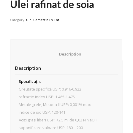
Ulei rafinat de soia
Category:
Ulei Comestibil si Fat
						Description					
Description
Specificații:
Greutate specifică USP: 0.916-0.922
refractie index USP: 1.465-1.475
Metale grele, Metoda II USP: 0,001% max
Indice de iod USP: 120-141
Acizi grași liberi USP: <2,5 ml de 0,02 N NaOH
saponificare valoare USP: 180 – 200