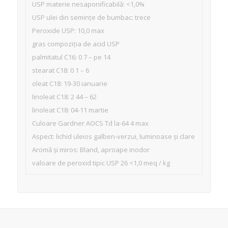
USP materie nesaponificabilă: <1,0%
USP ulei din semințe de bumbac: trece
Peroxide USP: 10,0 max
gras compoziția de acid USP
palmitatul C16: 0 7 – pe 14
stearat C18: 0 1 – 6
oleat C18: 19-30 ianuarie
linoleat C18: 2 44 – 62
linoleat C18: 04-11 martie
Culoare Gardner AOCS Td la-64 4 max
Aspect: lichid uleios galben-verzui, luminoase și clare
Aromă și miros: Bland, aproape inodor
valoare de peroxid tipic USP 26 <1,0 meq / kg