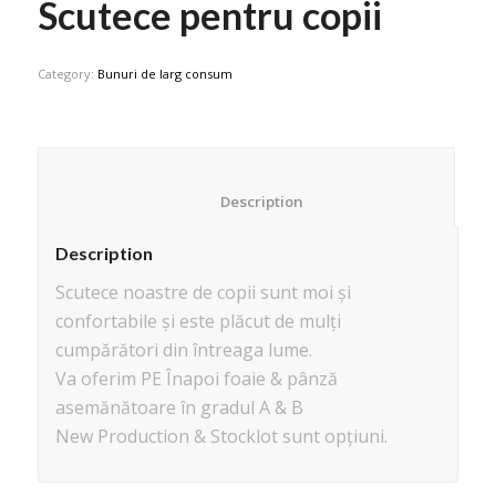
Scutece pentru copii
Category:
Bunuri de larg consum
						Description					
Description
Scutece noastre de copii sunt moi și
confortabile și este plăcut de mulți
cumpărători din întreaga lume.
Va oferim PE Înapoi foaie & pânză
asemănătoare în gradul A & B
New Production & Stocklot sunt opțiuni.