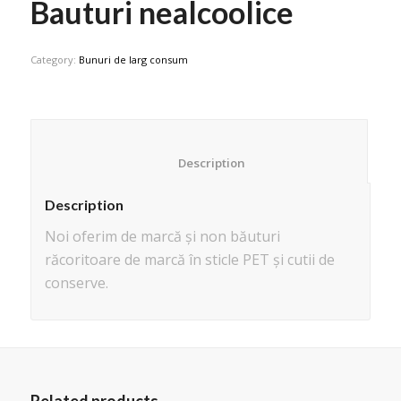
Bauturi nealcoolice
Category:
Bunuri de larg consum
						Description					
Description
Noi oferim de marcă și non băuturi
răcoritoare de marcă în sticle PET și cutii de
conserve.