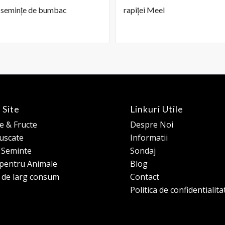
e semințe de bumbac
rapiței Meel
 Site
Linkuri Utile
 & Fructe
Despre Noi
 uscate
Informatii
e Seminte
Sondaj
pentru Animale
Blog
 de larg consum
Contact
Politica de confidentialita