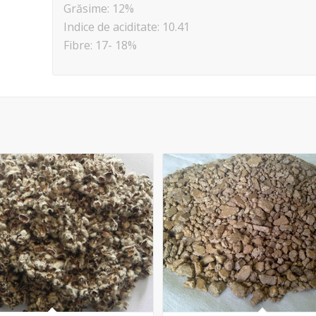
Grăsime: 12%
Indice de aciditate: 10.41
Fibre: 17- 18%