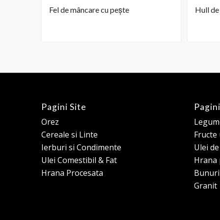
Fel de mâncare cu pește
Hull d
Pagini Site
Pagini
Orez
Legume
Cereale si Linte
Fructe
Ierburi si Condimente
Ulei d
Ulei Comestibil & Fat
Hrana 
Hrana Procesata
Bunuri
Granit