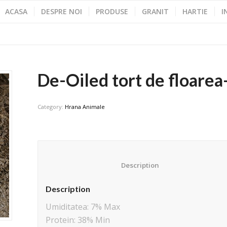
ACASA
DESPRE NOI
PRODUSE
GRANIT
HARTIE
I
De-Oiled tort de floarea
Category:
Hrana Animale
						Description					
Description
Umiditatea: 7% Max
Protein: 38% Min