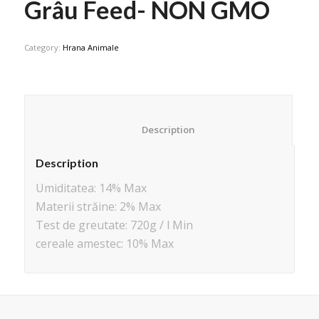
Grâu Feed- NON GMO
Category:
Hrana Animale
						Description					
Description
Umiditatea: 14% Max
Materii străine: 2% Max
Test de greutate: 720g / l Min
cereale amestec: 10% Max