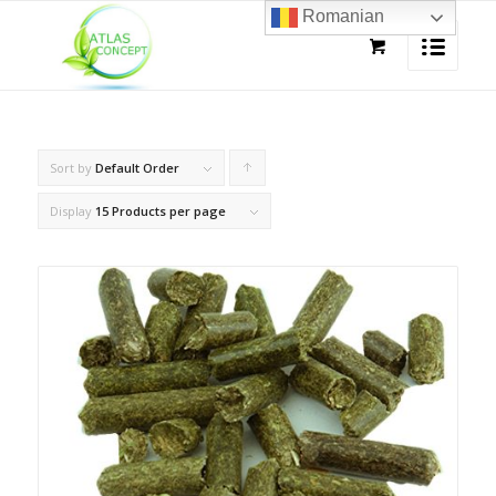
Romanian
Sort by
Default Order
Click
to
Display
15 Products per page
order
products
ascending