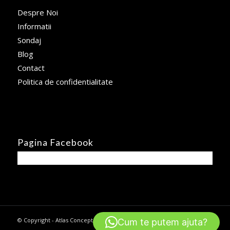
Despre Noi
Informatii
Sondaj
Blog
Contact
Politica de confidentialitate
Pagina Facebook
© Copyright - Atlas Concept -
powered by Enfold WordPress Theme
Cum te putem ajuta?