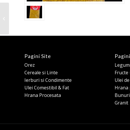
Damas – Stevie uscata
Pagini Site
Pagini
Orez
Legume
Cereale si Linte
Fructe
Ierburi si Condimente
Ulei d
Ulei Comestibil & Fat
Hrana 
Hrana Procesata
Bunuri
Granit